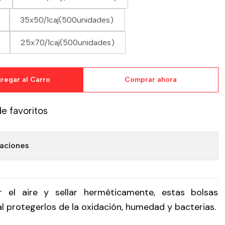
35x50/1caj(500unidades)
25x70/1caj(500unidades)
regar al Carro
Comprar ahora
de favoritos
caciones
r el aire y sellar herméticamente, estas bolsas
al protegerlos de la oxidación, humedad y bacterias.