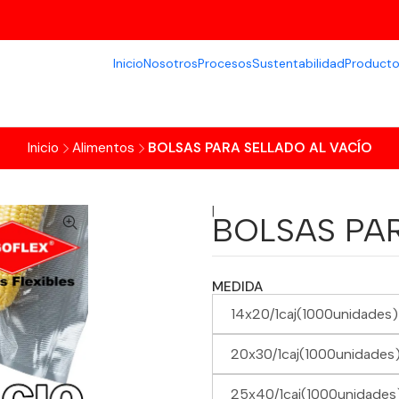
Inicio
Nosotros
Procesos
Sustentabilidad
Product
Inicio
Alimentos
BOLSAS PARA SELLADO AL VACÍO
|
BOLSAS PA
MEDIDA
14x20/1caj(1000unidades)
20x30/1caj(1000unidades
25x40/1caj(1000unidades