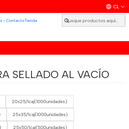
CL
os
Contacto
Tienda
RA SELLADO AL VACÍO
20x25/1caj(1000unidades)
)
25x35/1caj(1000unidades)
)
25x50/1caj(500unidades)