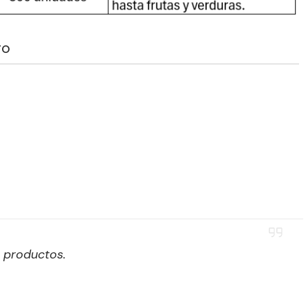
TO
n productos.