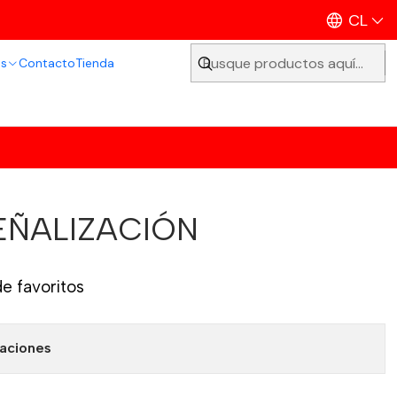
CL
os
Contacto
Tienda
EÑALIZACIÓN
de favoritos
caciones