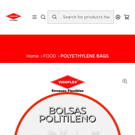
Home
FOOD
POLYETHYLENE BAGS