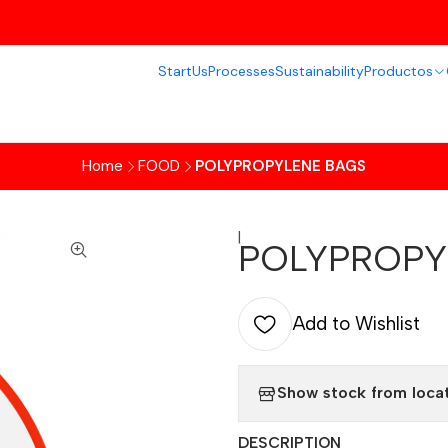
Start
Us
Processes
Sustainability
Productos
Home
FOOD
POLYPROPYLENE BAGS
|
POLYPROPY
Add to Wishlist
Show stock from loca
DESCRIPTION